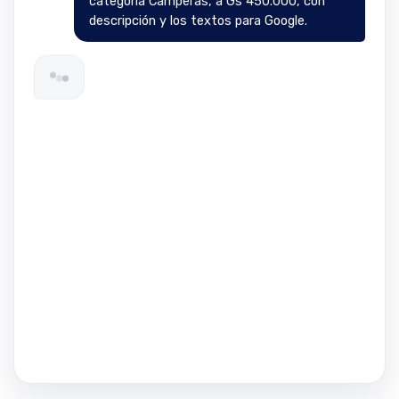
categoría Camperas, a Gs 450.000, con
descripción y los textos para Google.
Listo. Creé el producto y le cargué la
descripción y el SEO.
Producto creado — Gs 450.000
Asignado a la categoría Camperas
Título y descripción para Google