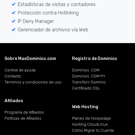
Estadísticas de visitas y contadores
Protección contra Hotlinking
IP Deny Manager
Gerenciador de archivos vía Web
Sobre MaxDominios.com
Registro de Dominios
Central de ayuda
Dominios .COM
Contacto
Dominios .COM.PY
Términos y condiciones de uso
Transferir Dominio
Certificado SSL
Afiliados
Web Hosting
Programa de Afiliados
Políticas de Afiliados
Planes de Hospedaje
Hosting CloudLinux
Cómo Migrar tu Cuenta